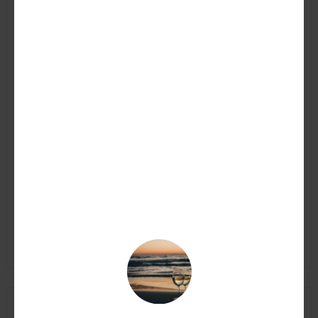
Montepulciano d’Abruzzo BIO DOC
Emidio Pepe 2022
65,00
€
AGGIUNGI