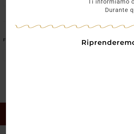
Seleziona regioni
Ti informiamo c
Durante qu
AGGI
Filtra per Abbinamenti
Riprenderemo 
Seleziona abbinamenti
Il mio account
Offerte