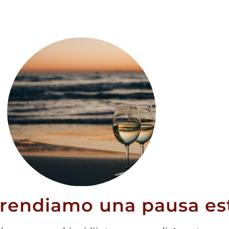
ler Thurgau
2024
prendiamo una pausa est
9,50
€