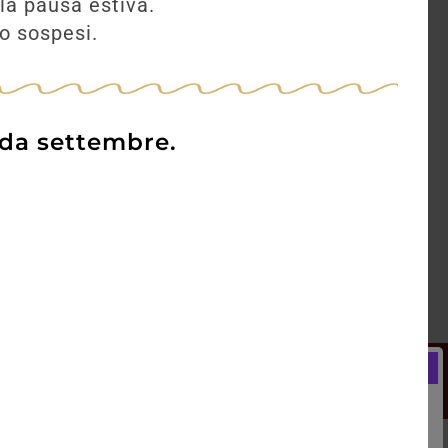
la pausa estiva.
no sospesi.
 da settembre.
Newsletter
Registrati e ricevi subito un
LCOME BONUS del 5% di SCONTO
rai utilizzare sin dal tuo primo acquisto.