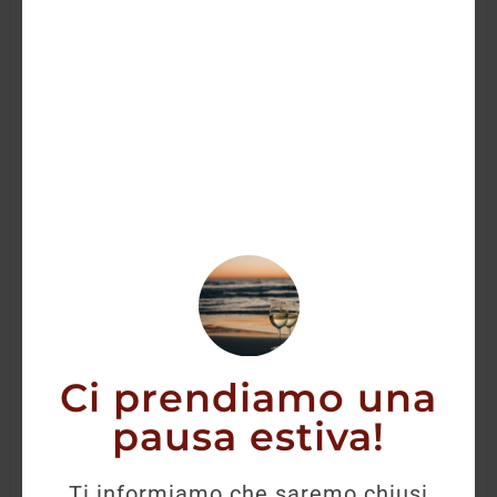
Ci prendiamo una
pausa estiva!
Pinot Grigio DOC “SOLL” Kaltern 2023
Ti informiamo che saremo chiusi