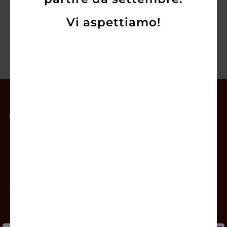
Vi aspettiamo!
Il mio account
Offerte
Prodotti
Contatti
Newsletter