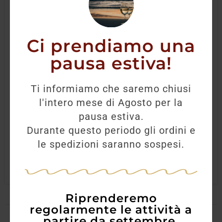
Ci prendiamo una
pausa estiva!
Sanct Valentin Gewurztraminer
Ti informiamo che saremo chiusi
30,00
€
l'intero mese di Agosto per la
pausa estiva.
Durante questo periodo gli ordini e
AGGIUNGI
le spedizioni saranno sospesi.
Riprenderemo
regolarmente le attività a
partire da settembre.