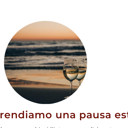
 Premium 70
Gin Cubical Ultra
l
Premium 70CL
prendiamo una pausa est
37,10
€
54,50
€
51,10
€