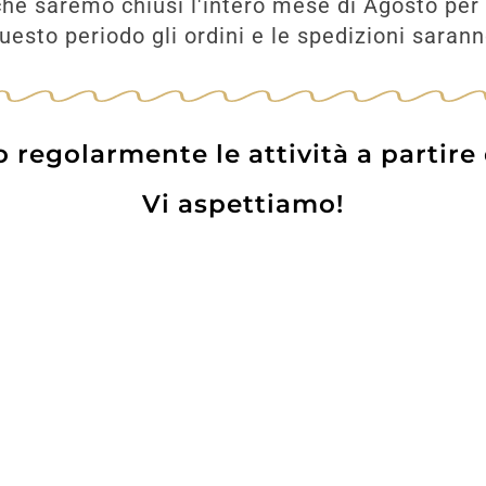
he saremo chiusi l'intero mese di Agosto per 
esto periodo gli ordini e le spedizioni saran
UNGI
AGGIUNGI
regolarmente le attività a partire
Vi aspettiamo!
Prodotti
Contatti
WE
Lo pot