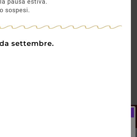
la pausa estiva.
AGGIUNGI
no sospesi.
 da settembre.
Newsletter
Registrati e ricevi subito un
LCOME BONUS del 5% di SCONTO
rai utilizzare sin dal tuo primo acquisto.