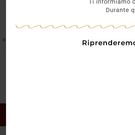
Seleziona regioni
Ti informiamo c
Durante qu
AGGI
Filtra per Abbinamenti
Riprenderemo 
Seleziona abbinamenti
Il mio account
Offerte