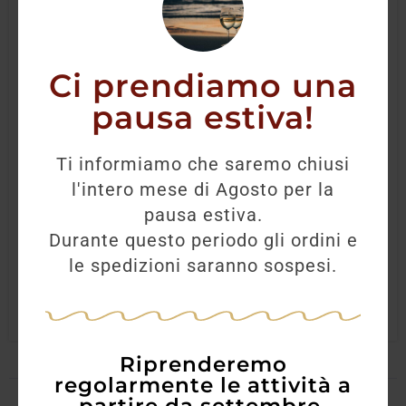
Ci prendiamo una
pausa estiva!
Varvaglione Collezione Privata Cosimo
Primitivo di Manduria 2021
Ti informiamo che saremo chiusi
l'intero mese di Agosto per la
35,00
€
28,00
€
pausa estiva.
Durante questo periodo gli ordini e
le spedizioni saranno sospesi.
AGGIUNGI
Riprenderemo
regolarmente le attività a