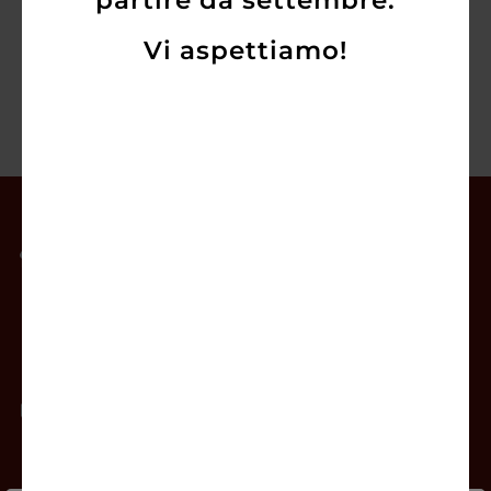
partire da settembre.
Vi aspettiamo!
Il mio account
Offerte
Prodotti
Contatti
Newsletter