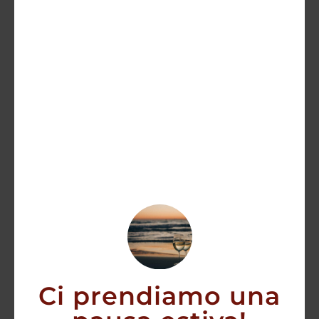
Pinot Nero DOC “Saltner” Kaltner 2022
21,00
€
16,70
€
AGGIUNGI
Ci prendiamo una