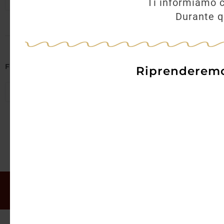
Seleziona regioni
Ti informiamo c
Durante qu
AGGI
Filtra per Abbinamenti
Riprenderemo 
Seleziona abbinamenti
Il mio account
Offerte