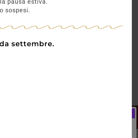
la pausa estiva.
no sospesi.
 da settembre.
Newsletter
Registrati e ricevi subito un
LCOME BONUS del 5% di SCONTO
rai utilizzare sin dal tuo primo acquisto.