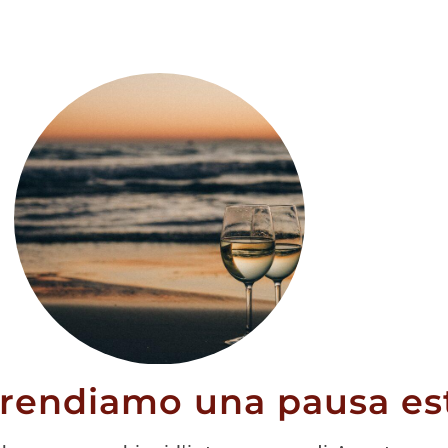
on Du Rum
la 70cl
prendiamo una pausa est
67,80
€