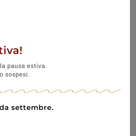
iva!
la pausa estiva.
no sospesi.
 da settembre.