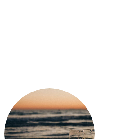
nizia sempre con un passo. E di passi
varcare i confini regionali e nazionali.
ard molto elevati, attraverso un lavoro
n un’attentenzione amorevole verso il
sfruttamento della terra.
ntare la propria visione verso scelte che
quando, per esempio, ha eliminato la
e optare per l’Oseleta.
vini d’eccellenza, l’imbottigliamento è
favola è nata da un nome, dalla pazienza,
il sacrificio costante del lavoro ma che
.
dei tramonti tenui regalano sollievo a
 alla speranza.