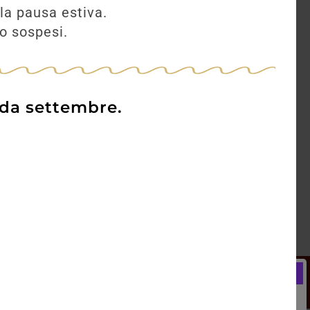
la pausa estiva.
no sospesi.
 da settembre.
Newsletter
Registrati e ricevi subito un
LCOME BONUS del 5% di SCONTO