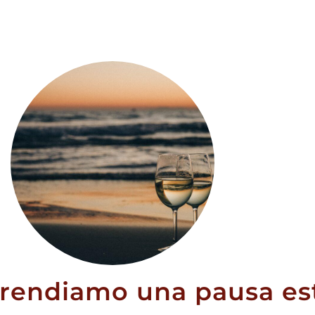
 SECOLO
BARRIQUE
A 60% CL.50
prendiamo una pausa est