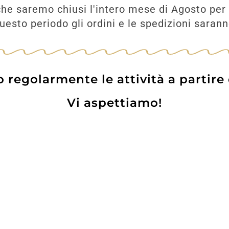
52,40
€
he saremo chiusi l'intero mese di Agosto per 
esto periodo gli ordini e le spedizioni saran
UNGI
regolarmente le attività a partire
Vi aspettiamo!
Prodotti
Contatti
WE