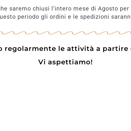
7,70
€
he saremo chiusi l'intero mese di Agosto per 
AGGIUNGI
esto periodo gli ordini e le spedizioni saran
UNGI
regolarmente le attività a partire
Vi aspettiamo!
Prodotti
Contatti