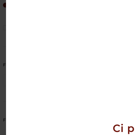
7
€
—
202
€
Mostra solo offerte
Filtra per Cantina
Seleziona cantine
Cà Di Rajo 
Rosè Treviso
Br
Filtra per Regione
Ci 