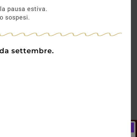
la pausa estiva.
no sospesi.
 da settembre.
Newsletter
Registrati e ricevi subito un