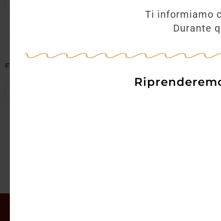
Seleziona regioni
8,50
€
Ti informiamo c
Durante qu
AGGI
Filtra per Abbinamenti
Riprenderemo 
Seleziona abbinamenti
Il mio account
Offerte