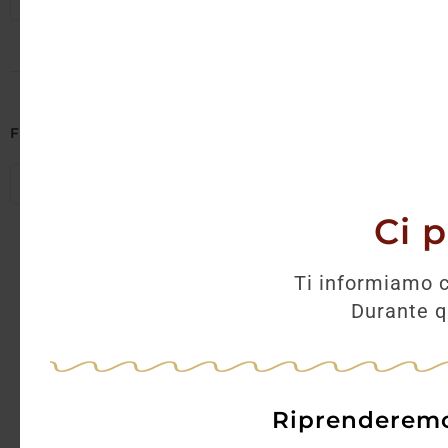
Seleziona regioni
AGGI
Filtra per Abbinamenti
Seleziona abbinamenti
Ci 
Ti informiamo c
Durante qu
Riprenderemo 