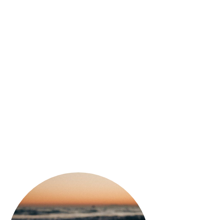
uore Amaro
Amaro Importante
i Sicilia)
Jefferson
22,50
€
33,00
€
31,00
€