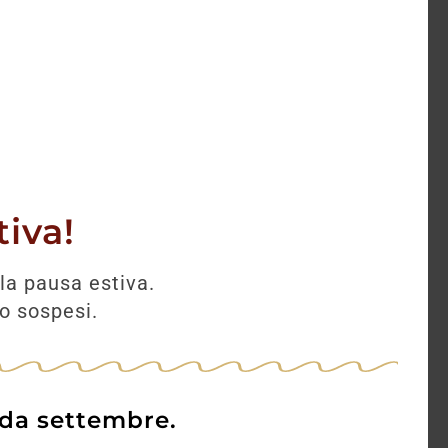
AGGIUNGI
iva!
la pausa estiva.
no sospesi.
 da settembre.