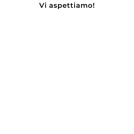
Mirto rosso Tremontis
Vi aspettiamo!
Silvio Carta
19,50
€
80
€
AGGIUNGI
UNGI