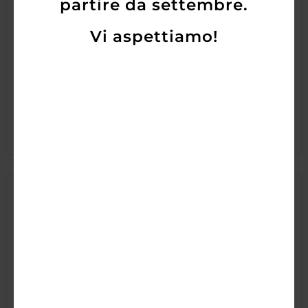
partire da settembre.
(BIO) 2024
Vi aspettiamo!
8,50
€
7,10
€
AGGIUNGI