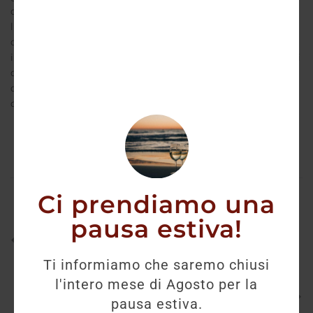
condivisa tra i monaci agostiniani e le persone del
luogo. Infatti la cantina offre lavoro a un centinaio
di persone tra fissi e stagionali. Una vera e propria
impresa con i suoi settecento ettari di boschi, alberi
da frutta e vigneti che testimoniano un lavoro fatto
di passione, nel rispetto delle tradizioni e
dell’ambiente.
Ci prendiamo una
pausa estiva!
PREVIOUS
Ottella Campo Sireso
Ti informiamo che saremo chiusi
NEXT
l'intero mese di Agosto per la
Amarone Della Valpolicella
pausa estiva.