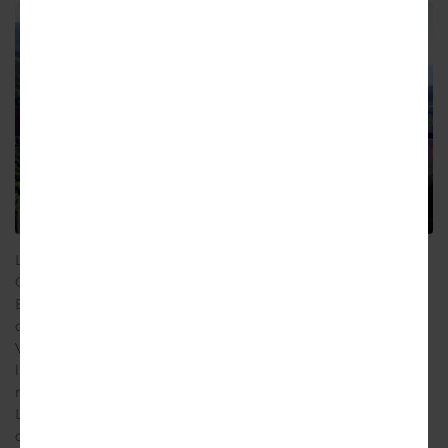
La cantina dell’Abbazia di Novacella
C’era una volta…
Ebbene, il nostro racconto inizia proprio nello stile
classico e andiamo a Bolzano, nella frazione di
Varna vicino a Bressanone precisamente, nel
lontano 1142 quando l’abate Hartmann fonda un
nuovo monastero agostiniano a
Novacella
.
La storia dell’abbazia ne ha viste di tutti i colori,
come possiamo ben immaginare. Da periodi floridi