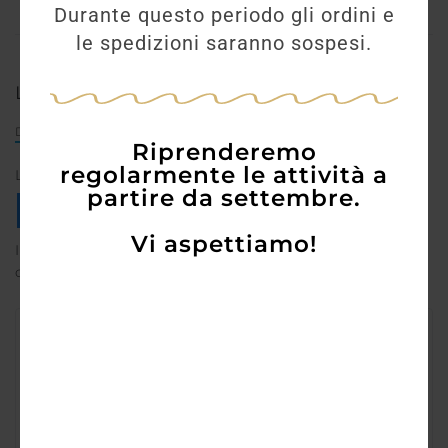
Durante questo periodo gli ordini e
le spedizioni saranno sospesi.
Leave a reply
Default Comments (0)
Facebook Comments
Riprenderemo
regolarmente le attività a
Login con il tuo ID Social
partire da settembre.
Vi aspettiamo!
Il tuo indirizzo email non sarà pubblicato.
I campi
obbligatori sono contrassegnati
*