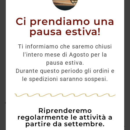
Ci prendiamo una
pausa estiva!
Ti informiamo che saremo chiusi
l'intero mese di Agosto per la
pausa estiva.
Durante questo periodo gli ordini e
le spedizioni saranno sospesi.
PREVIOUS
Tenuta dell’Ornellaia
Riprenderemo
regolarmente le attività a
NEXT
partire da settembre.
La Cantina dell’Abbazia di Novacella