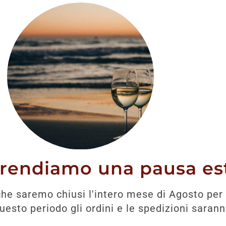
e miele
Note gustative:
secco, a
che lascia il palato asc
intensa nei punti latera
dure dati dagli acidi e 
Come berlo:
liscio oppu
cola
11 disponibili
prendiamo una pausa est
he saremo chiusi l'intero mese di Agosto per 
Prodotti correlati
esto periodo gli ordini e le spedizioni saran