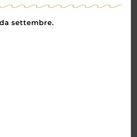
 da settembre.
maro
Amaro Venti
31,00
€
27,60
€
AGGIUNGI