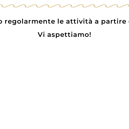
regolarmente le attività a partire
Vi aspettiamo!
ara (Liquore Amaro
Domenis Storica A
i Arance di Sicilia)
29,00
€
25,80
€
24,00
€
22,50
€
AGGIUNGI