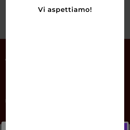
Vi aspettiamo!
Il mio account
Offerte
Prodotti
Contatti
Newsletter