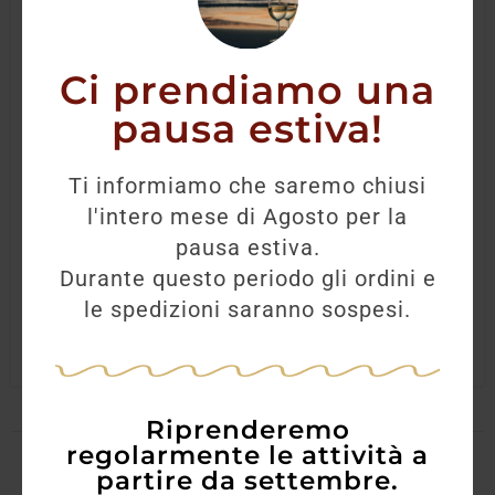
Ci prendiamo una
pausa estiva!
Amaro Erborista Varnelli
Ti informiamo che saremo chiusi
l'intero mese di Agosto per la
23,60
€
pausa estiva.
Durante questo periodo gli ordini e
AGGIUNGI
le spedizioni saranno sospesi.
Riprenderemo
regolarmente le attività a
partire da settembre.