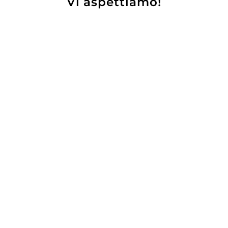
Vi aspettiamo!
rmann Pinot Grigio
Kaltern “Campane
2023
Gewürztraminer 
2023
23,00
€
20,60
€
17,50
€
14,30
€
AGGIUNGI
AGGIUNGI