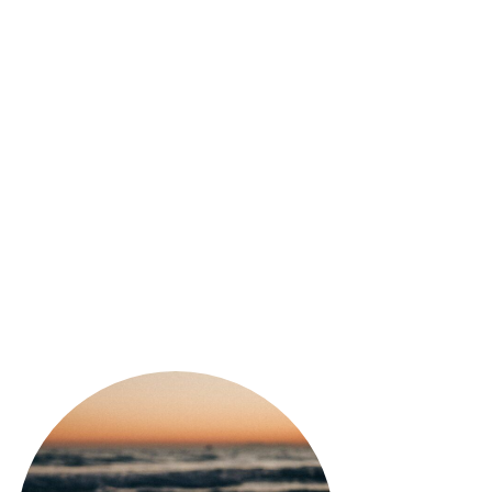
20,80
€
L’uva utilizzata per compor
vendemmia avviene nel me
affina in parte in botti di
La prima raccolta delle uv
commercio a Maggio del 19
proprio quell’anno perché
Jermann: Michele. E perché
lavoro e dedizione di cin
l’etichetta è stata moder
dell’aquila a due teste, r
L’aquila rappresenta le or
Jermann, oltre al simbolo 
(servus cella) che rapprese
presenta il tappo a vite m
19 disponibili