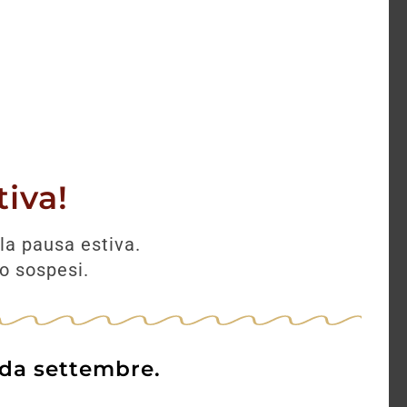
iva!
la pausa estiva.
no sospesi.
 da settembre.