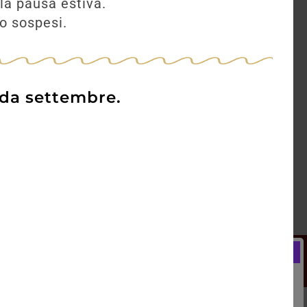
la pausa estiva.
no sospesi.
 da settembre.
Newsletter
Registrati e ricevi subito un
LCOME BONUS del 5% di SCONTO
rai utilizzare sin dal tuo primo acquisto.