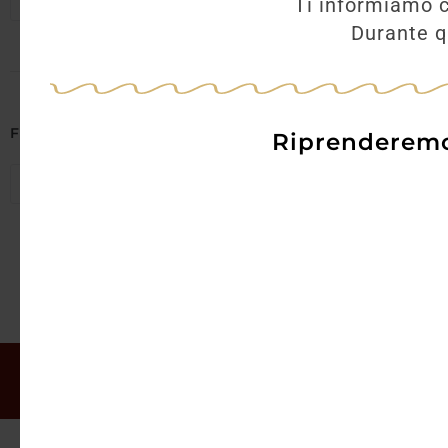
Seleziona regioni
Ti informiamo c
Durante qu
AGGI
Filtra per Abbinamenti
Riprenderemo 
Seleziona abbinamenti
Il mio account
Offerte