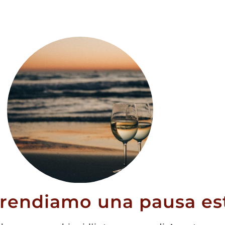
olla Gialla
e” 2023
prendiamo una pausa est
20,80
€