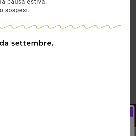
la pausa estiva.
no sospesi.
 da settembre.
Newsletter
Registrati e ricevi subito un
LCOME BONUS del 5% di SCONTO
rai utilizzare sin dal tuo primo acquisto.