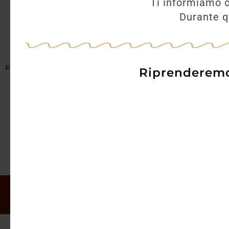
Seleziona regioni
Ti informiamo c
Durante qu
AGGI
Filtra per Abbinamenti
Riprenderemo 
Seleziona abbinamenti
Il mio account
Offerte