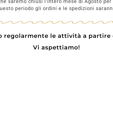
he saremo chiusi l'intero mese di Agosto per 
AGGIUNGI
esto periodo gli ordini e le spedizioni saran
UNGI
regolarmente le attività a partire
Vi aspettiamo!
Prodotti
Contatti
WE
Lo pot