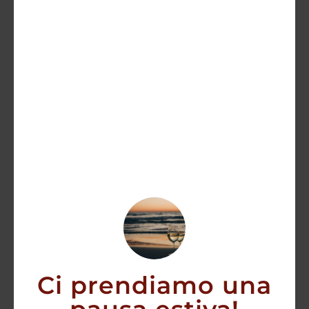
Tignanello 2021 Antinori – Toscana IGT
150,00
€
AGGIUNGI
Ci prendiamo una