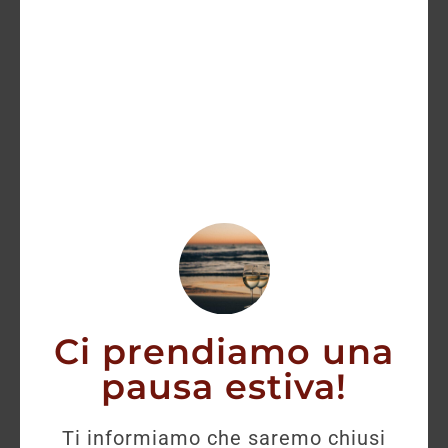
Pinot Nero DOC “Saltner” Kaltner 2022
21,00
€
16,70
€
AGGIUNGI
Ci prendiamo una
pausa estiva!
Ti informiamo che saremo chiusi