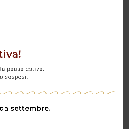
iva!
la pausa estiva.
no sospesi.
 da settembre.
nori
Sordo Barolo Gabutti