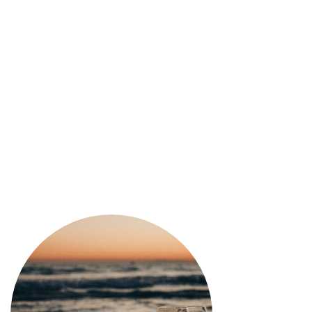
Denominazione di origine 
storico vino delle colline 
vigneti precedenti erano sta
Barbera per ricostruirli. L
piena maturità, avviene pe
macerazione per 2 settima
invece, avviene in vasche 
28°C. Il tutto viene lasci
inox per circa 6 mesi. Infi
mesi.
34 disponibili