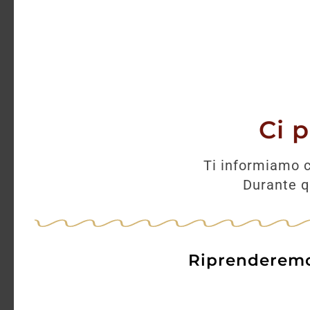
Ci 
Ti informiamo c
Durante qu
Riprenderemo 
Sordo Barolo