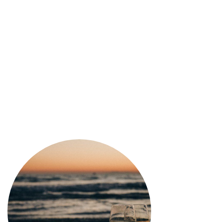
19,90
€
La Tequila Sierra Antiguo 
Agave blue, raccolte dopo 
la varietà più raffinata. 
maniera lenta, e vengono f
tutto viene distillato 2 vo
discontinuo. Lasciato poi 
armonizzare il prodotto.
3 disponibili