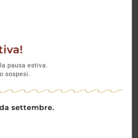
iva!
la pausa estiva.
no sospesi.
 da settembre.