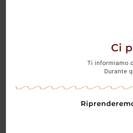
Ci 
Ti informiamo c
Durante qu
Riprenderemo 
Tequila Sierra Reposado