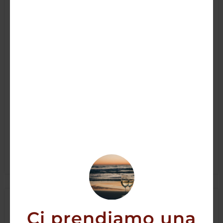
Tequila Sierra Antiguo Plata
22,50
€
19,90
€
AGGIUNGI
Ci prendiamo una