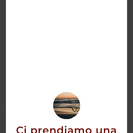
Tequila Sierra Antiguo Plata
22,50
€
19,90
€
AGGIUNGI
Ci prendiamo una