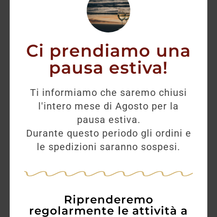
Ci prendiamo una
pausa estiva!
Ti informiamo che saremo chiusi
l'intero mese di Agosto per la
pausa estiva.
Durante questo periodo gli ordini e
Kaltern Chardonnay DOC 2024
le spedizioni saranno sospesi.
12,00
€
9,50
€
Riprenderemo
AGGIUNGI
regolarmente le attività a