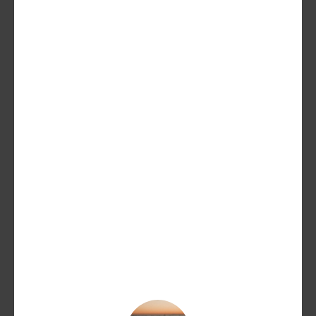
Kaltern “Carned” Kerner 2023
16,50
€
13,20
€
AGGIUNGI