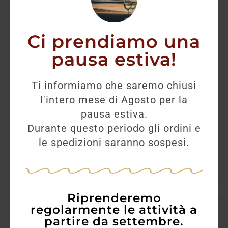
Ci prendiamo una
pausa estiva!
Amara (Liquore Amaro di Arance di Sicilia)
Ti informiamo che saremo chiusi
l'intero mese di Agosto per la
24,00
€
22,50
€
pausa estiva.
Durante questo periodo gli ordini e
AGGIUNGI
le spedizioni saranno sospesi.
Riprenderemo
regolarmente le attività a
partire da settembre.