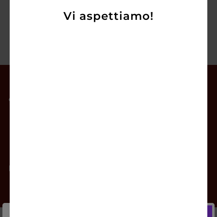
Vi aspettiamo!
Il mio account
Offerte
Prodotti
Contatti
Newsletter