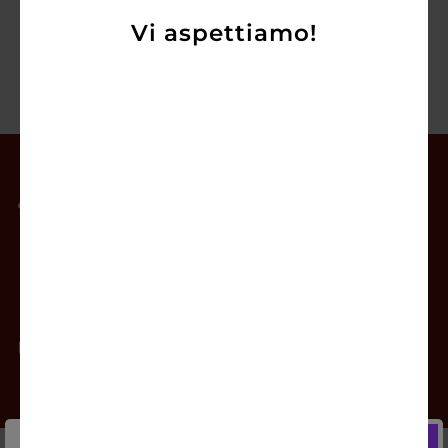
Vi aspettiamo!
Il mio account
Offerte
Prodotti
Contatti
Newsletter