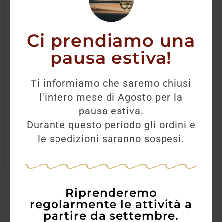
Ci prendiamo una
pausa estiva!
Sordo Roero Arneis
Ti informiamo che saremo chiusi
l'intero mese di Agosto per la
10,20
€
pausa estiva.
Durante questo periodo gli ordini e
AGGIUNGI
le spedizioni saranno sospesi.
Riprenderemo
regolarmente le attività a
partire da settembre.