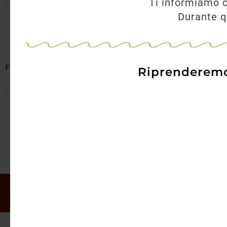
Seleziona regioni
Ti informiamo c
Durante qu
AGGI
Filtra per Abbinamenti
Riprenderemo 
Seleziona abbinamenti
Il mio account
Offerte