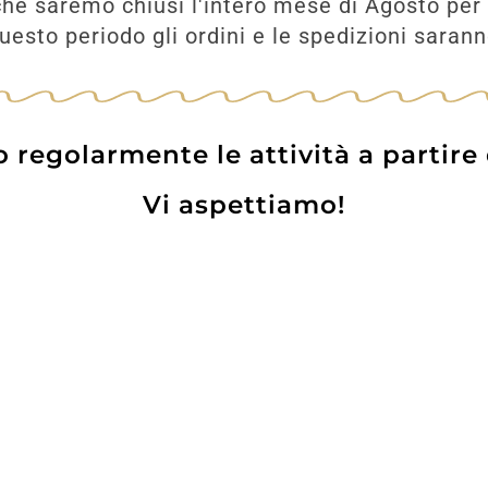
he saremo chiusi l'intero mese di Agosto per 
esto periodo gli ordini e le spedizioni saran
UNGI
AGGIUNGI
regolarmente le attività a partire
Vi aspettiamo!
Prodotti
Contatti
WE
Lo pot