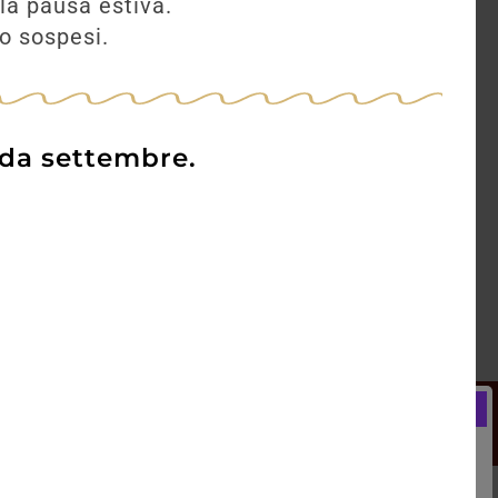
la pausa estiva.
no sospesi.
 da settembre.
Newsletter
Registrati e ricevi subito un
LCOME BONUS del 5% di SCONTO
rai utilizzare sin dal tuo primo acquisto.