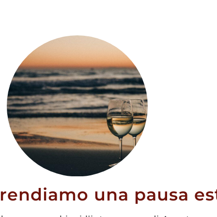
co di Gica
Adami Bosco di Gica
biadene
Valdobbiadene (1,5L)
prendiamo una pausa est
13,50
€
34,00
€
30,00
€