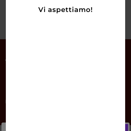
Vi aspettiamo!
Il mio account
Offerte
Prodotti
Contatti
Newsletter