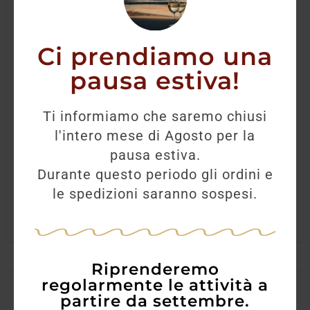
Ci prendiamo una
pausa estiva!
Rum Centenario Fundaciòn Solera 20 anni
Ti informiamo che saremo chiusi
l'intero mese di Agosto per la
73,00
€
65,70
€
pausa estiva.
Durante questo periodo gli ordini e
AGGIUNGI
le spedizioni saranno sospesi.
Riprenderemo
regolarmente le attività a
partire da settembre.