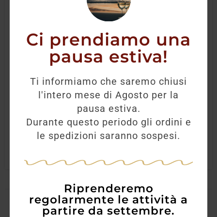
Ci prendiamo una
pausa estiva!
Rum Centenario Fundaciòn Solera 20 anni
Ti informiamo che saremo chiusi
l'intero mese di Agosto per la
73,00
€
65,70
€
pausa estiva.
Durante questo periodo gli ordini e
AGGIUNGI
le spedizioni saranno sospesi.
Riprenderemo
regolarmente le attività a
partire da settembre.