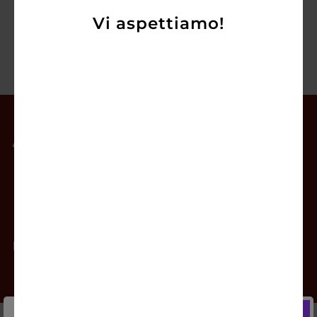
Vi aspettiamo!
Il mio account
Offerte
Prodotti
Contatti
Newsletter