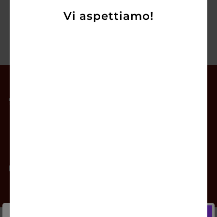
Vi aspettiamo!
Il mio account
Offerte
Prodotti
Contatti
Newsletter