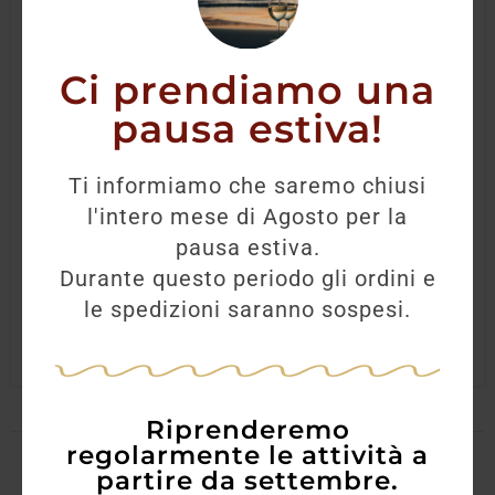
Ci prendiamo una
pausa estiva!
Pico Maccario”Gavi”
Ti informiamo che saremo chiusi
l'intero mese di Agosto per la
16,00
€
14,20
€
pausa estiva.
Durante questo periodo gli ordini e
AGGIUNGI
le spedizioni saranno sospesi.
Riprenderemo
regolarmente le attività a
partire da settembre.