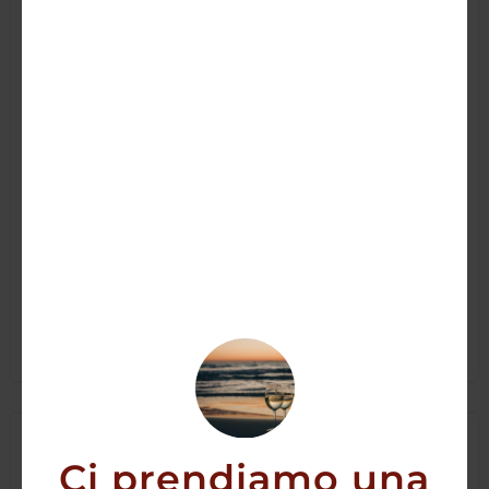
Lochnagar RYL 16Y S.Release 70CL
300,00
€
267,20
€
AGGIUNGI
Ci prendiamo una