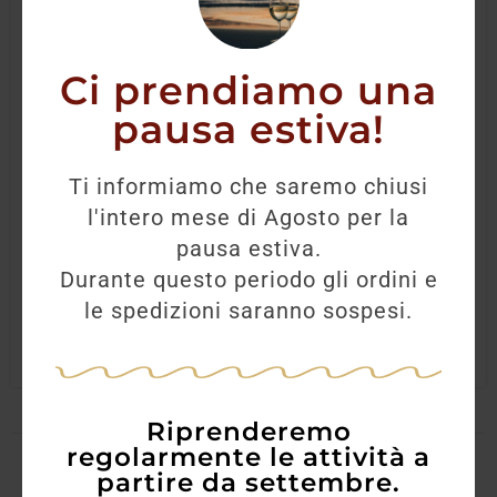
Ci prendiamo una
pausa estiva!
Lochnagar RYL 16Y S.Release 70CL
Ti informiamo che saremo chiusi
l'intero mese di Agosto per la
300,00
€
267,20
€
pausa estiva.
Durante questo periodo gli ordini e
AGGIUNGI
le spedizioni saranno sospesi.
Riprenderemo
regolarmente le attività a
partire da settembre.