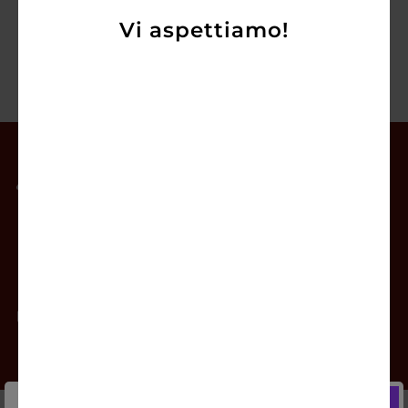
Vi aspettiamo!
Il mio account
Offerte
Prodotti
Contatti
Newsletter