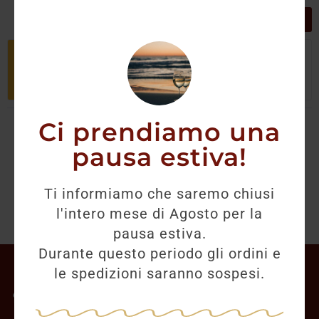
GRIGLIA
LISTA
Non è stato trovato nessun prodotto
che corrisponde alla tua selezione.
Ci prendiamo una
pausa estiva!
Ti informiamo che saremo chiusi
l'intero mese di Agosto per la
pausa estiva.
Durante questo periodo gli ordini e
Il mio account
le spedizioni saranno sospesi.
Offerte