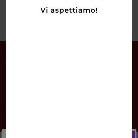
Vi aspettiamo!
Il mio account
Offerte
Prodotti
Contatti
Newsletter