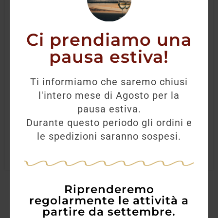
Ci prendiamo una
pausa estiva!
Tequila Sierra Reposado
Ti informiamo che saremo chiusi
l'intero mese di Agosto per la
21,50
€
19,20
€
pausa estiva.
Durante questo periodo gli ordini e
AGGIUNGI
le spedizioni saranno sospesi.
Riprenderemo
regolarmente le attività a
partire da settembre.