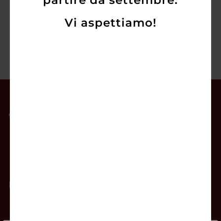
partire da settembre.
Vi aspettiamo!
Il mio account
Offerte
Prodotti
Contatti
Newsletter