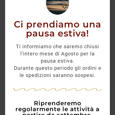
Ci prendiamo una
pausa estiva!
Adami Cartizze Dry Valdobbiadene
Superiore Docg Brut
Ti informiamo che saremo chiusi
l'intero mese di Agosto per la
25,00
€
pausa estiva.
Durante questo periodo gli ordini e
le spedizioni saranno sospesi.
AGGIUNGI
Riprenderemo
regolarmente le attività a