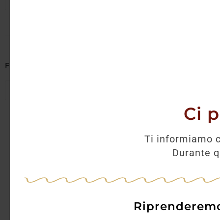
Seleziona regioni
AGGI
Filtra per Abbinamenti
Seleziona abbinamenti
Ci 
Ti informiamo c
Durante qu
Riprenderemo 