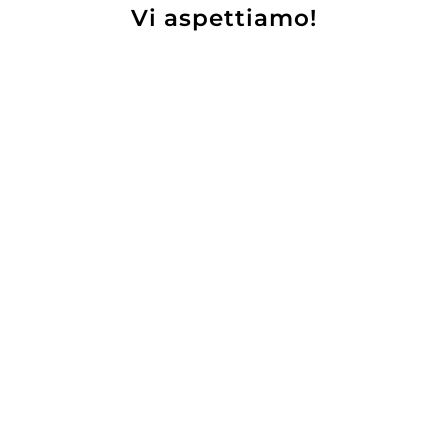
Vi aspettiamo!
 Venti
Domenis Storica Amaro
27,60
€
29,00
€
25,80
€
UNGI
AGGIUNGI