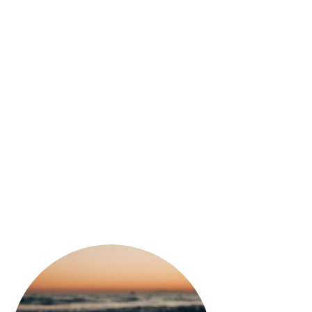
uore Amaro
Amaro Importante
i Sicilia)
Jefferson
22,50
€
33,00
€
31,00
€