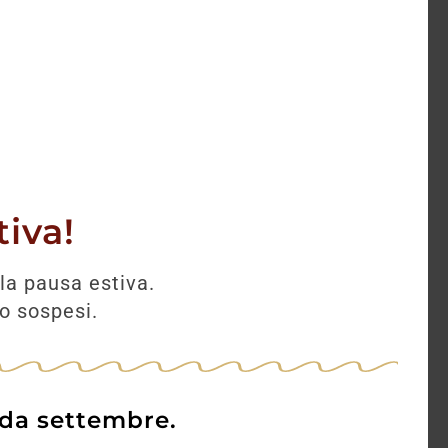
AGGIUNGI
iva!
la pausa estiva.
no sospesi.
 da settembre.