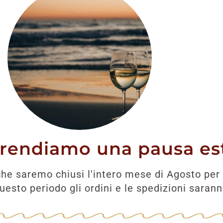
CL
36,80
€
00
€
AGGIUNGI
UNGI
prendiamo una pausa est
he saremo chiusi l'intero mese di Agosto per 
esto periodo gli ordini e le spedizioni saran