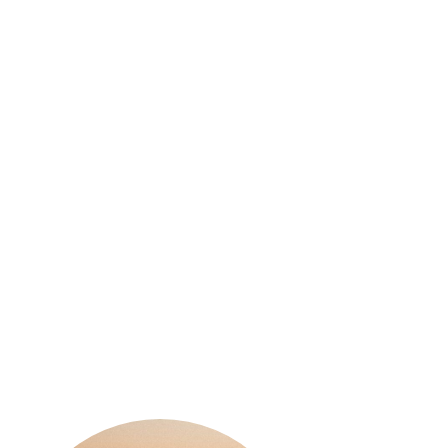
ELLO
BRUNELLO
LCINO
MONTALCINO
IOCONDO
MADONNA NERA 2018
LDI 2020
75CL