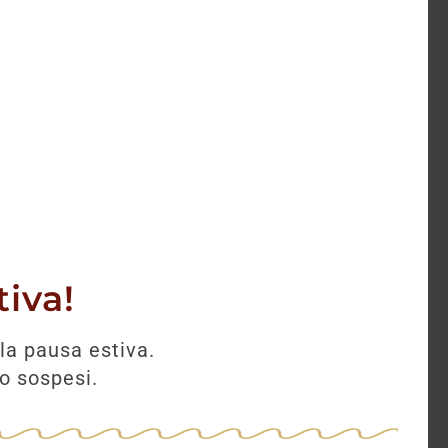
49,80
€
AGGIUNGI
iva!
la pausa estiva.
no sospesi.