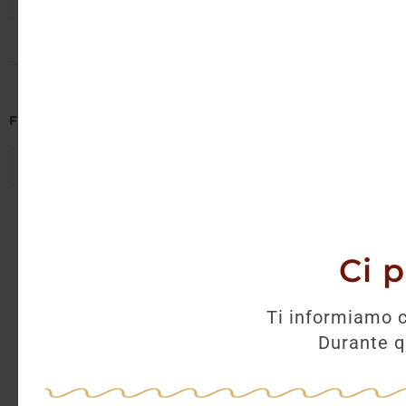
Seleziona regioni
75
47,
Filtra per Abbinamenti
AGGI
Seleziona abbinamenti
Ci 
Ti informiamo c
Durante qu