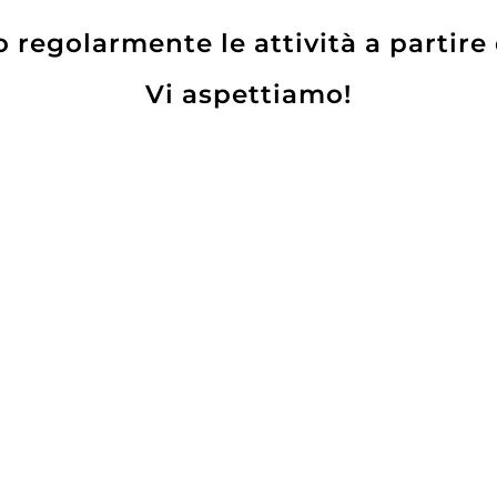
regolarmente le attività a partire
Vi aspettiamo!
ulciano
Trebbiano d’Abruzzo
OC Valentini
DOC Valentini 2021
17
120,00
€
00
€
AGGIUNGI
UNGI