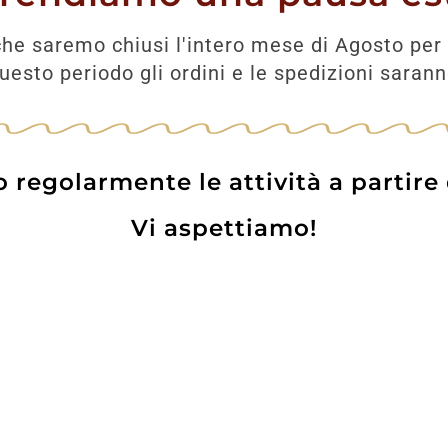
CL
he saremo chiusi l'intero mese di Agosto per 
00
€
esto periodo gli ordini e le spedizioni saran
UNGI
regolarmente le attività a partire
Vi aspettiamo!