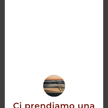
Amara (Liquore Amaro di Arance di Sicilia)
24,00
€
22,50
€
AGGIUNGI
Ci prendiamo una