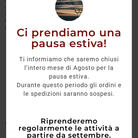
qualità e di ampi orizzonti.
L’azienda, senza dubbio, punta da sempre
sull’innovazione e sul rispetto dei vigneti che sono
soprattutto a
barbera
.
Ci prendiamo una
pausa estiva!
Ti informiamo che saremo chiusi
l'intero mese di Agosto per la
pausa estiva.
Durante questo periodo gli ordini e
le spedizioni saranno sospesi.
PREVIOUS
Riprenderemo
Adami Bosco Come Brindare A Fine Anno
regolarmente le attività a
partire da settembre.