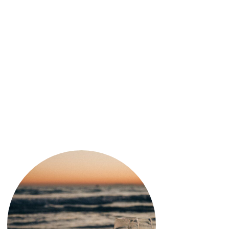
40,40
€
La Domenis Storica Riserv
distilleria di Piero Domeis
impianto discontinuo con 
a basse temperature serve 
vinacce senza danneggiarl
di rovere antico, che rila
invece avviene in serbatoi
1 disponibili