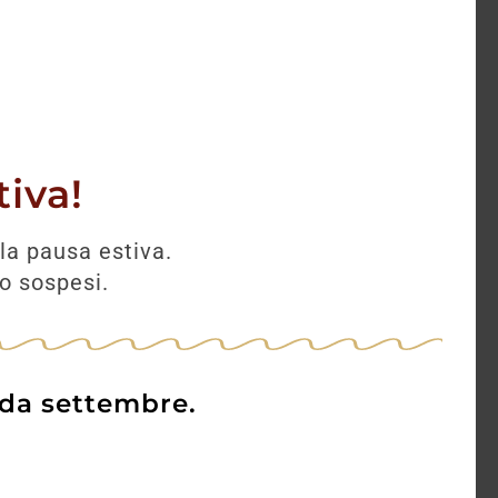
iva!
la pausa estiva.
no sospesi.
 da settembre.
r
Mirabella Satèn