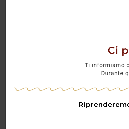
Ci 
Ti informiamo c
Durante qu
Riprenderemo 
Pinot Bianco DOC “Vial”