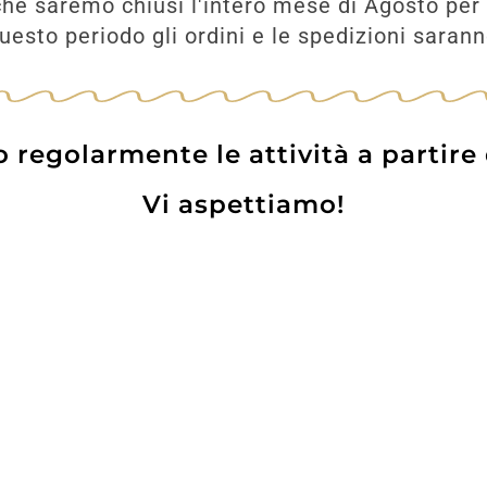
he saremo chiusi l'intero mese di Agosto per 
UNGI
esto periodo gli ordini e le spedizioni saran
AGGIUNGI
regolarmente le attività a partire
Vi aspettiamo!
Prodotti
Contatti
WE
Lo pot