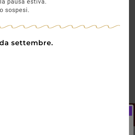
la pausa estiva.
no sospesi.
 da settembre.
Newsletter
Registrati e ricevi subito un
LCOME BONUS del 5% di SCONTO
rai utilizzare sin dal tuo primo acquisto.