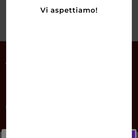
Vi aspettiamo!
Il mio account
Offerte
Prodotti
Contatti
Newsletter