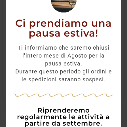
Ci prendiamo una
pausa estiva!
Domenis Storica Riserva
Ti informiamo che saremo chiusi
l'intero mese di Agosto per la
43,10
€
40,40
€
pausa estiva.
Durante questo periodo gli ordini e
AGGIUNGI
le spedizioni saranno sospesi.
Riprenderemo
regolarmente le attività a
partire da settembre.