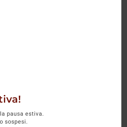
iva!
la pausa estiva.
no sospesi.