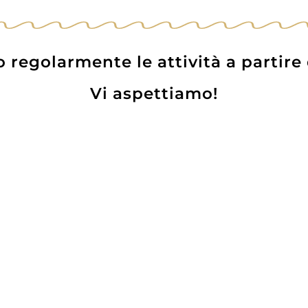
regolarmente le attività a partire
Vi aspettiamo!
altern “Campaner”
Pinot Bianco DO
würztraminer DOC
Kaltern 2024
2023
12,00
€
9,50
€
17,50
€
14,30
€