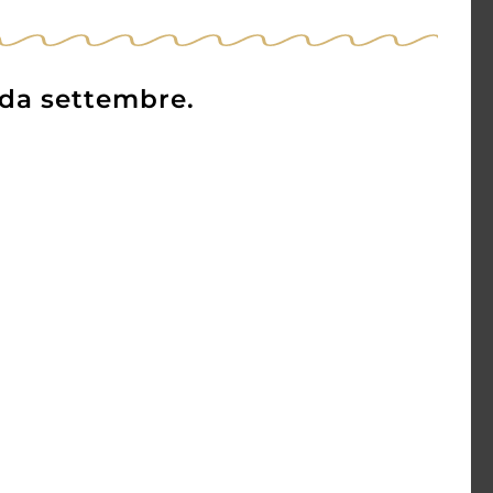
 da settembre.
C
Kaltern “Campaner”
Cabernet-Sauvignon
Riserva 2022
18,00
€
14,50
€