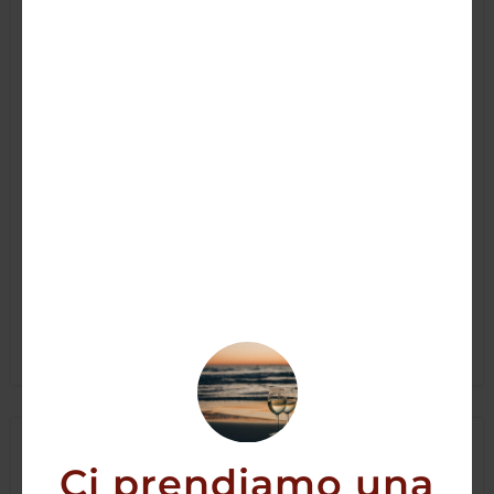
Teelling Small Batch Whiskey
40,50
€
35,60
€
AGGIUNGI
Ci prendiamo una