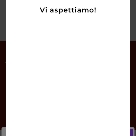
Vi aspettiamo!
Il mio account
Offerte
Prodotti
Contatti
Newsletter