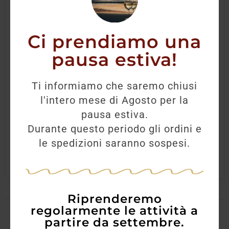
Ci prendiamo una
pausa estiva!
Teelling Small Batch Whiskey
Ti informiamo che saremo chiusi
l'intero mese di Agosto per la
40,50
€
35,60
€
pausa estiva.
Durante questo periodo gli ordini e
AGGIUNGI
le spedizioni saranno sospesi.
Riprenderemo
regolarmente le attività a
partire da settembre.