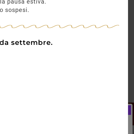
la pausa estiva.
no sospesi.
 da settembre.
Newsletter
Registrati e ricevi subito un
LCOME BONUS del 5% di SCONTO
rai utilizzare sin dal tuo primo acquisto.