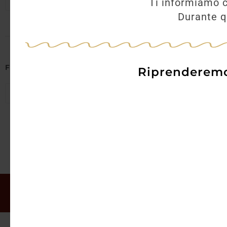
Seleziona regioni
Ti informiamo c
Durante qu
AGGI
Filtra per Abbinamenti
Riprenderemo 
Seleziona abbinamenti
Il mio account
Offerte