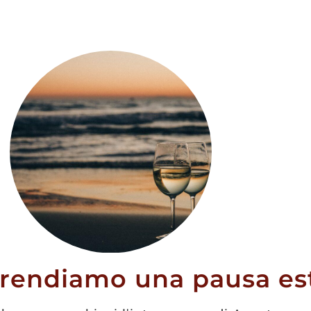
mall Batch
skey
prendiamo una pausa est
35,60
€